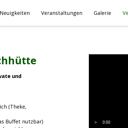
Neuigkeiten
Veranstaltungen
Galerie
V
chhütte
ivate und
ch (Theke,
as Buffet nutzbar)