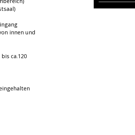
nbereich)
tsaal)
Eingang
von innen und
 bis ca.120
eingehalten