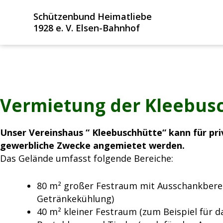
Zum
Schützenbund Heimatliebe
Inhalt
1928 e. V. Elsen-Bahnhof
springen
Vermietung der Kleebus
Unser Vereinshaus “ Kleebuschhütte“ kann für pr
gewerbliche Zwecke angemietet werden.
Das Gelände umfasst folgende Bereiche:
80 m² großer Festraum mit Ausschankberei
Getränkekühlung)
40 m² kleiner Festraum (zum Beispiel für d