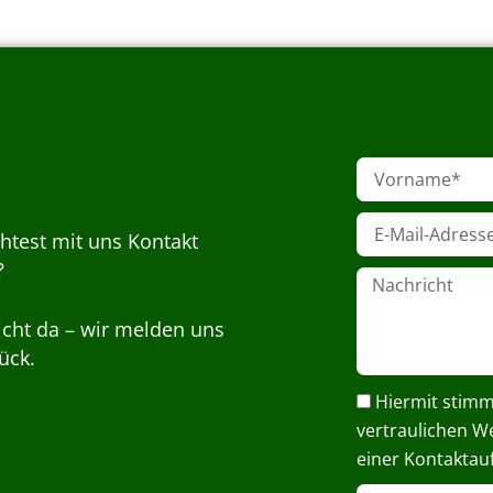
V
o
r
E
n
htest mit uns Kontakt
-
a
M
?
m
N
a
e
a
i
c
icht da – wir melden uns
l
h
-
ück.
r
A
i
D
d
Hiermit stimm
c
a
r
h
vertraulichen W
t
e
t
einer Kontaktau
e
s
n
s