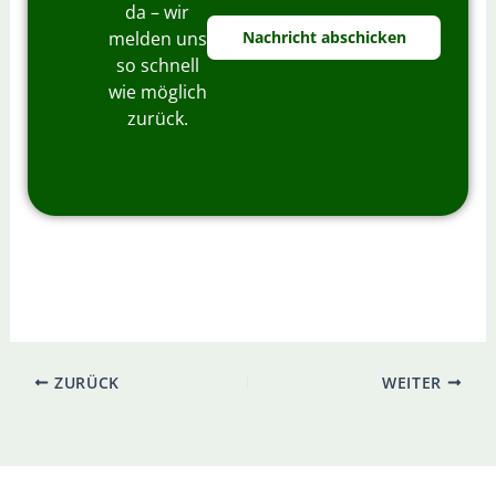
*
h
da – wir
u
melden uns
Nachricht abschicken
t
so schnell
z
wie möglich
zurück.
ZURÜCK
WEITER