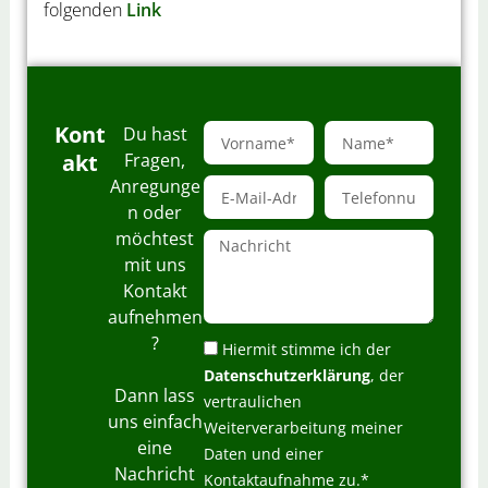
folgenden
Link
V
N
Kont
Du hast
o
a
akt
Fragen,
r
m
E
T
Anregunge
n
e
-
e
n oder
a
M
l
möchtest
m
N
a
e
e
a
mit uns
i
f
c
Kontakt
l
o
h
-
n
aufnehmen
r
A
n
?
D
i
Hiermit stimme ich der
d
u
a
c
Datenschutzerklärung
, der
r
m
t
h
Dann lass
e
vertraulichen
m
e
t
uns einfach
s
e
Weiterverarbeitung meiner
n
s
r
eine
s
Daten und einer
e
Nachricht
c
Kontaktaufnahme zu.*